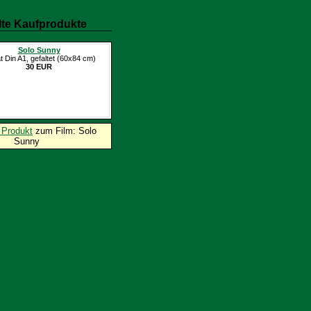
te Kaufprodukte
Solo Sunny
t Din A1, gefaltet (60x84 cm)
30 EUR
 Produkt
zum Film: Solo
Sunny