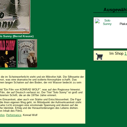
Ausgewähl
Plaka
lo Sunny (Bernd Krause)
Im Shop
1
 die im Scheinwerferlicht steht und ein Mikrofon hält. Die Silhouette der
enzt, was eine dramatische und isolierte Atmosphäre schafft. Das
einen langen Schatten auf den Boden, der mit Wasser bedeckt zu sein
Feld "Ein Film von KONRAD WOLF", was auf den Regisseur hinweist.
ilm, der auf Deutsch verfasst ist. Der Titel "Solo Sunny" ist groß und
isierten Schrift, die an die 1970er Jahre erinnert.
on Einsamkeit, aber auch von Stärke und Entschlossenheit. Die Figur
, die ihren eigenen Weg geht, im Mittelpunkt der Aufmerksamkeit steht
tarke Licht erzeugen eine emotionale Spannung und deuten auf die
he Identität, Erfolg und die Herausforderungen des Lebens drehen.
en Inhalt des Films.
ofon
,
Performance
, Konrad Wolf