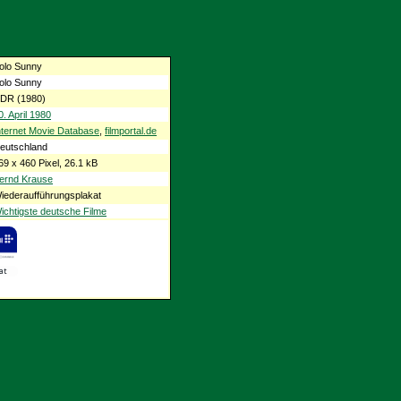
olo Sunny
olo Sunny
DR (1980)
0. April 1980
nternet Movie Database
,
filmportal.de
eutschland
69 x 460 Pixel, 26.1 kB
ernd Krause
iederaufführungsplakat
ichtigste deutsche Filme