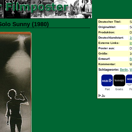
Deutscher Titel:
S
Solo Sunny (1980)
Originaltitel:
S
Produktion:
D
Deutschlandstart:
1
Externe Links:
I
Poster aus:
D
Größe:
1
Entwurf:
B
Kommentar:
W
Schlagworte:
Berlin
,
W