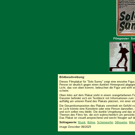
Filmposter: So
Bildbeschreibung:
Dieses Filmplakat für "Solo Sunny" zeigt eine einzelne Figur,
Person ist deutlich gegen einen dunklen Hintergrund abgegr
Licht, das von oben kommt, beleuchtet die Figur und wirft 
scheint.
Oben links auf dem Plakat steht in einem orangefarbenen 
Darunter befindet sich ein Textblock mit Informationen zum F
auffällig am unteren Rand des Plakats platziert, mit einer stil
Die Gesamtkomposition des Plakats vermittelt ein Gefühl v
im Licht könnte eine Künstlerin oder eine Person darstellen
und sich selbst treu bleibt. Die dunkle Umgebung und das s
Themen des Films hin, die sich wahrscheinlich um persönlic
Das Plakat ist visuell ansprechend und weckt Neugier auf d
Schlagworte:
Musik
,
Bühne
,
Scheinwerfer
,
Silhouette
,
Mikr
Image Describer 08/2025