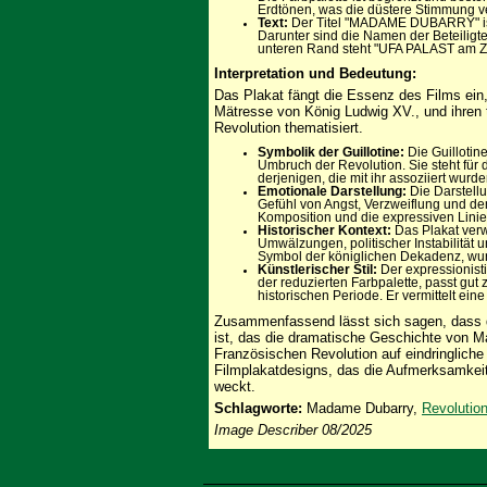
Erdtönen, was die düstere Stimmung ve
Text:
Der Titel "MADAME DUBARRY" ist
Darunter sind die Namen der Beteiligte
unteren Rand steht "UFA PALAST am ZO
Interpretation und Bedeutung:
Das Plakat fängt die Essenz des Films ei
Mätresse von König Ludwig XV., und ihren
Revolution thematisiert.
Symbolik der Guillotine:
Die Guillotin
Umbruch der Revolution. Sie steht für
derjenigen, die mit ihr assoziiert wur
Emotionale Darstellung:
Die Darstellun
Gefühl von Angst, Verzweiflung und 
Komposition und die expressiven Linie
Historischer Kontext:
Das Plakat verw
Umwälzungen, politischer Instabilität
Symbol der königlichen Dekadenz, wurd
Künstlerischer Stil:
Der expressionisti
der reduzierten Farbpalette, passt gut
historischen Periode. Er vermittelt ein
Zusammenfassend lässt sich sagen, dass di
ist, das die dramatische Geschichte von M
Französischen Revolution auf eindringliche 
Filmplakatdesigns, das die Aufmerksamkeit
weckt.
Schlagworte:
Madame Dubarry,
Revolutio
Image Describer 08/2025