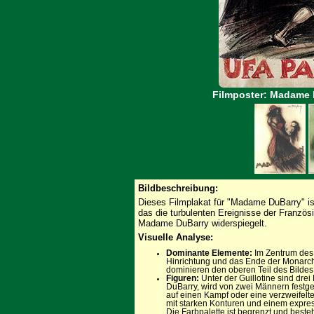
Filmposter: Madame 
Bildbeschreibung:
Dieses Filmplakat für "Madame DuBarry" i
das die turbulenten Ereignisse der Französ
Madame DuBarry widerspiegelt.
Visuelle Analyse:
Dominante Elemente:
Im Zentrum des P
Hinrichtung und das Ende der Monarchi
dominieren den oberen Teil des Bilde
Figuren:
Unter der Guillotine sind drei
DuBarry, wird von zwei Männern festge
auf einen Kampf oder eine verzweifelte
mit starken Konturen und einem expressi
Die Farbpalette ist begrenzt und best