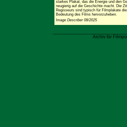
starkes Plakat, das die Energie und den Ge
neugierig auf die Geschichte macht. Die Zi
Regisseurs sind typisch für Filmplakate di
Bedeutung des Films hervorzuheben.
Image Describer 08/2025
Archiv für Filmpo