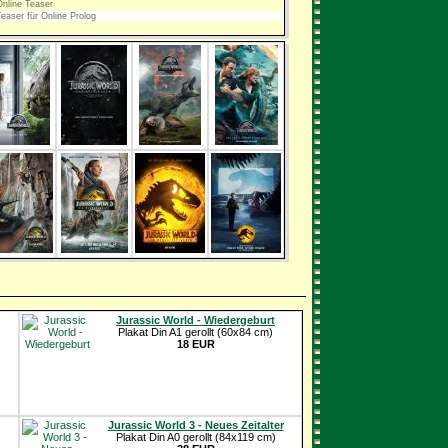
Online Teaser
Teaser für Online Prolog
Jurassic World - Wiedergeburt
Plakat Din A1 gerollt (60x84 cm)
18 EUR
Jurassic World 3 - Neues Zeitalter
Plakat Din A0 gerollt (84x119 cm)