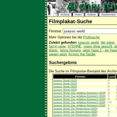
Anfang
Index
Galerie
Starttermine
Filmplakat-Suche
Filmtitel:
Mehr Optionen bei der
Profisuche
Zuletzt gefunden:
jurassic world
,
der spion
,
tod in vene
,
STERNE
,
mann ohne gesicht, d
titanic
,
letzte festung
,
peter hase 2 - ein ha
wagen west
,
Across the Spider
Suchergebnis
Die Suche im Filmposter-Bestand des Archivs
Filmtitel
Land
Jurassic World (2015)
D
Jurassic World (2015)
D
Jurassic World (2015)
D
Jurassic World (2015)
D
Jurassic World: Das gefallene Königreich (2018)
D
Jurassic World: Das gefallene Königreich (2018)
D
Jurassic World: Das gefallene Königreich (2018)
D
Jurassic World: Das gefallene Königreich (2018)
CH
Jurassic World: Das gefallene Königreich (2018)
A
Jurassic World: Die Wiedergeburt (2025)
D
Jurassic World: Die Wiedergeburt (2025)
D
Jurassic World: Die Wiedergeburt (2025)
A