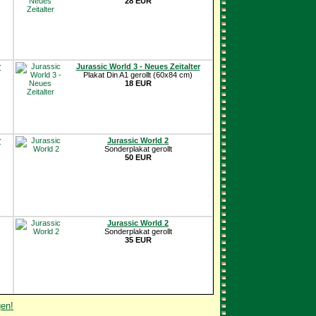
28 EUR
r
Jurassic World 3 - Neues Zeitalter
Plakat Din A1 gerollt (60x84 cm)
18 EUR
r
Jurassic World 2
Sonderplakat gerollt
50 EUR
Jurassic World 2
Sonderplakat gerollt
35 EUR
gen!