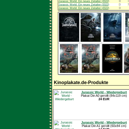
Jurassic World: Ein neues Zeitalter (2022)
D
Jurassic World: Ein neues Zeitalter (2022)
D
Jurassic World: Ein neues Zeitalter (2022)
D
Kinoplakate.de-Produkte
Jurassic World - Wiedergeburt
Plakat Din A0 gerollt (84x119 cm)
24 EUR
Jurassic World - Wiedergeburt
Plakat Din A1 gerollt (60x84 cm)