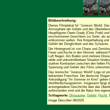
Bildbeschreibung:
Dieses Filmplakat für "Jurassic World: Das 
Atmosphäre der Gefahr und des Überlebens
Hauptfiguren Owen Grady (Chris Pratt) und 
erschrockenen Gesichtern zur Seite, als w
entkommen wollen. Ihre Körperhaltung und 
Gefühl der Dringlichkeit und des Schutzes.
Der Hintergrund ist von Chaos und Zerstöru
Feuer und Asche in den Himmel, während Pt
Luft fliegen. Am Boden sind mehrere Dinosau
wilde und unkontrollierbare Situation hindeu
starken Kontrasten zwischen den hellen F
Spannung und Gefahr des Films unterstreic
Das ikonische "Jurassic World"-Logo ist pro
bekannten Franchise. Der deutsche Slogan
Ankündigung "Im Sommer im Kino" geben kl
Veröffentlichungstermin. Insgesamt fängt d
actiongeladene Geschichte über das Überleb
auferstanden sind und die Natur ihre eigene
Schlagworte:
Dinosaurier
,
Gefahr
,
Flucht
,
Image Describer 08/2025