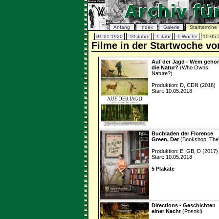
Anfang
Index
Galerie
Starttermine
01.01.1920
-10 Jahre
-1 Jahr
-1 Woche
10.05.
Filme in der Startwoche vo
Auf der Jagd - Wem gehör
die Natur?
(Who Owns
Nature?)
Produktion: D, CDN (2018)
Start: 10.05.2018
Buchladen der Florence
Green, Der
(Bookshop, The
Produktion: E, GB, D (2017)
Start: 10.05.2018
5 Plakate
Directions - Geschichten
einer Nacht
(Posoki)