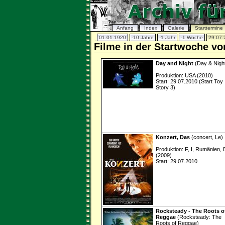
Anfang
Index
Galerie
Starttermine
01.01.1920
-10 Jahre
-1 Jahr
-1 Woche
29.07.
Filme in der Startwoche vo
Day and Night
(Day & Nigh
Produktion: USA (2010)
Start: 29.07.2010 (Start Toy
Story 3)
Konzert, Das
(concert, Le)
Produktion: F, I, Rumänien, 
(2009)
Start: 29.07.2010
Rocksteady - The Roots o
Reggae
(Rocksteady: The
Roots of Reggae)