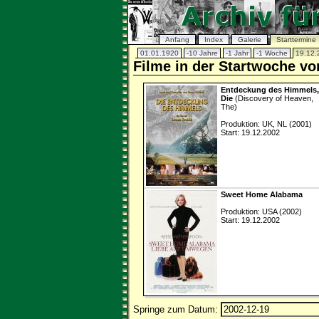
Anfang
Index
Galerie
Starttermine
01.01.1920
-10 Jahre
-1 Jahr
-1 Woche
19.12.
Filme in der Startwoche v
Entdeckung des Himmels,
Die
(Discovery of Heaven,
The)
Produktion: UK, NL (2001)
Start: 19.12.2002
Sweet Home Alabama
Produktion: USA (2002)
Start: 19.12.2002
Springe zum Datum: