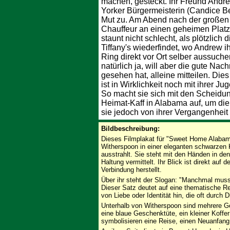
machen, gesteckt. Ihr Freund Andr
Yorker Bürgermeisterin (Candice Ber
Mut zu. Am Abend nach der großen
Chauffeur an einen geheimen Plat
staunt nicht schlecht, als plötzlich
Tiffany's wiederfindet, wo Andrew i
Ring direkt vor Ort selber aussuch
natürlich ja, will aber die gute Nach
gesehen hat, alleine mitteilen. Dies
ist in Wirklichkeit noch mit ihrer J
So macht sie sich mit den Scheidun
Heimat-Kaff in Alabama auf, um di
sie jedoch von ihrer Vergangenheit 
Bildbeschreibung:
Dieses Filmplakat für "Sweet Home Alabam
Witherspoon in einer eleganten schwarzen K
ausstrahlt. Sie steht mit den Händen in d
Haltung vermittelt. Ihr Blick ist direkt auf 
Verbindung herstellt.
Über ihr steht der Slogan: "Manchmal mus
Dieser Satz deutet auf eine thematische R
von Liebe oder Identität hin, die oft durch 
Unterhalb von Witherspoon sind mehrere G
eine blaue Geschenktüte, ein kleiner Koff
symbolisieren eine Reise, einen Neuanfang