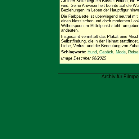
An ihrer Seite liegt ein Basset Hound, ein 
wird. Seine Anwesenheit könnte auf die Wur
Beziehungen im Leben der Hauptfigur hinw
Die Farbpalette ist überwiegend neutral mit 
einen klassischen und doch modernen Look
Witherspoon im Mittelpunkt steht, umgebe
andeuten.
Insgesamt vermittelt das Plakat eine Misc
Selbstfindung, die in der Heimat stattfinde
Liebe, Verlust und die Bedeutung von Zuh
Schlagworte:
Hund
,
Gepäck
,
Mode
,
Reise
Image Describer 08/2025
Archiv für Filmpo