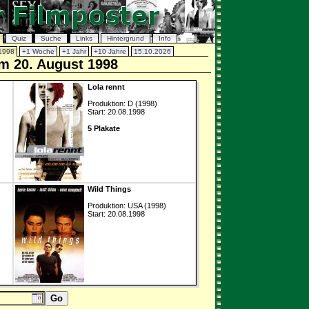
Quiz
Suche
Links
Hintergrund
Info
1998
+1 Woche
+1 Jahr
+10 Jahre
15.10.2026
om 20. August 1998
Lola rennt
Produktion: D (1998)
Start: 20.08.1998
5 Plakate
Wild Things
Produktion: USA (1998)
Start: 20.08.1998
Go