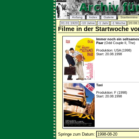
Anfang
Index
Galerie
Starttermine
01.01.1920
-10 Jahre
-1 Jahr
-1 Woche
20.08.
Filme in der Startwoche v
Immer noch ein seltsames
Paar
(Odd Couple II, The)
Produktion: USA (1998)
Start: 20.08.1998
Taxi
Produktion: F (1998)
Start: 20.08.1998
Springe zum Datum: