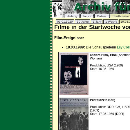
Anfang
Index
Galerie
Starttermine
01.01.1920
-10 Jahre
-1 Jahr
-1 Woche
16.03.
Filme in der Startwoche vo
Film-Ereignisse:
18.03.1989:
Die Schauspielerin
Lily Coll
andere Frau, Eine
(Another
Woman)
Produktion: USA (1989)
Start: 16.03.1989
Pestalozzis Berg
Produktion: DDR, CH, I, BR
(1989)
Start: 17.03.1989 (DDR)