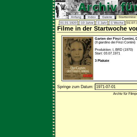
Anfang
Index
Galerie
Starttermine
01.01.1920
-10 Jahre
-1 Jahr
-1 Woche
01.07.
Filme in der Startwoche vo
Garten der Finzi Contini, 
(Il giardino dei Finzi Contini)
Produktion: I, BRD (1970)
Start: 03.07.1971
3 Plakate
Springe zum Datum:
Archiv für Filmp