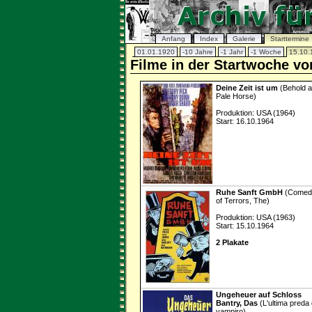
Anfang
Index
Galerie
Starttermine
01.01.1920
-10 Jahre
-1 Jahr
-1 Woche
15.10.
Filme in der Startwoche v
Deine Zeit ist um
(Behold a
Pale Horse)
Produktion: USA (1964)
Start: 16.10.1964
Ruhe Sanft GmbH
(Comed
of Terrors, The)
Produktion: USA (1963)
Start: 15.10.1964
2 Plakate
Ungeheuer auf Schloss
Bantry, Das
(L'ultima preda 
vampiro)