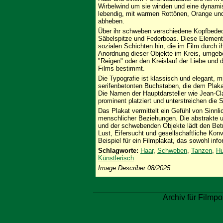
Wirbelwind um sie winden und eine dynami
lebendig, mit warmen Rottönen, Orange und
abheben.
Über ihr schweben verschiedene Kopfbedec
Säbelspitze und Federboas. Diese Element
sozialen Schichten hin, die im Film durch 
Anordnung dieser Objekte im Kreis, umgeben
"Reigen" oder den Kreislauf der Liebe und
Films bestimmt.
Die Typografie ist klassisch und elegant, 
serifenbetonten Buchstaben, die dem Plak
Die Namen der Hauptdarsteller wie Jean-Cl
prominent platziert und unterstreichen die
Das Plakat vermittelt ein Gefühl von Sinnli
menschlicher Beziehungen. Die abstrakte u
und der schwebenden Objekte lädt den Betr
Lust, Eifersucht und gesellschaftliche Kon
Beispiel für ein Filmplakat, das sowohl inf
Schlagworte:
Haar
,
Schweben
,
Tanzen
,
Hu
Künstlerisch
Image Describer 08/2025
Archiv für Filmpo