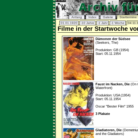
Anfang
Index
Galerie
Starttermine
01.01.1920
-10 Jahre
-1 Jahr
-1 Woche
04.11.
Filme in der Startwoche v
Dämonen der Südsee
(Seekers, The)
Produktion: GB (1954)
Start: 05.11.1954
Faust im Nacken, Die
(On 
Waterfront)
Produktion: USA (1954)
Start: 05.11.1954
Oscar "Bester Film" 1955
3 Plakate
Gladiatoren, Die
(Demetriu
and the Gladiators)