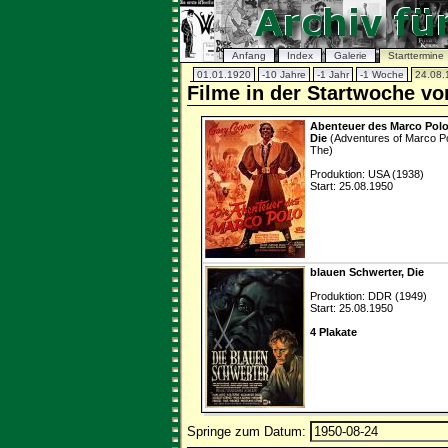
Anfang
Index
Galerie
Starttermine
01.01.1920
-10 Jahre
-1 Jahr
-1 Woche
24.08.
Filme in der Startwoche v
Abenteuer des Marco Polo
Die
(Adventures of Marco Po
The)
Produktion: USA (1938)
Start: 25.08.1950
blauen Schwerter, Die
Produktion: DDR (1949)
Start: 25.08.1950
4 Plakate
Springe zum Datum: