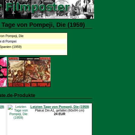
 Tage von Pompeji, Die (1959)
von Pompeji, Die
rni di Pompei
 Spanien (1959)
ate.de-Produkte
59)
Letzten Tage von Pompeji, Die (1959)
Plakat Din A1, gefaltet (60x84 cm)
24 EUR