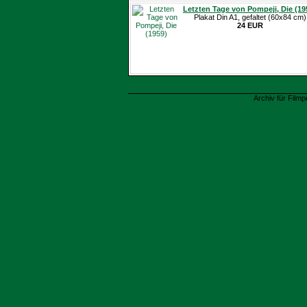
Letzten Tage von Pompeji, Die (19
Plakat Din A1, gefaltet (60x84 cm)
24 EUR
Archiv für Filmp