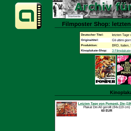
Startseite
Filmposter Shop: letzten
Deutscher Titel:
letzten Tage 
Originaltitel:
Gli ultimi gio
Produktion:
BRD, Italien,
Kinoplakate-Shop:
3 Filmplakate
Kinoplak
Letzten Tage von Pompeji, Die (19
Plakat Din A0 gerollt (84x119 cm)
60 EUR