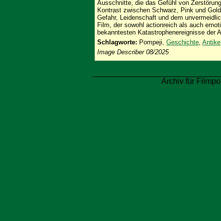
Ausschnitte, die das Gefühl von Zerstörung
Kontrast zwischen Schwarz, Pink und Gold 
Gefahr, Leidenschaft und dem unvermeidlic
Film, der sowohl actionreich als auch emoti
bekanntesten Katastrophenereignisse der A
Schlagworte:
Pompeji,
Geschichte
,
Antike
Image Describer 08/2025
Archiv für Filmpo