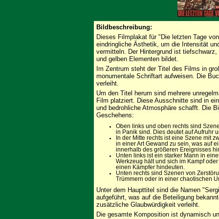
Bildbeschreibung:
Dieses Filmplakat für "Die letzten Tage vo
eindringliche Ästhetik, um die Intensität 
vermitteln. Der Hintergrund ist tiefschwarz
und gelben Elementen bildet.
Im Zentrum steht der Titel des Films in gro
monumentale Schriftart aufweisen. Die Buch
verleiht.
Um den Titel herum sind mehrere unregelm
Film platziert. Diese Ausschnitte sind in ei
und bedrohliche Atmosphäre schafft. Die 
Geschehens:
Oben links und oben rechts sind Szen
in Panik sind. Dies deutet auf Aufruhr 
In der Mitte rechts ist eine Szene mit 
in einer Art Gewand zu sein, was auf 
innerhalb des größeren Ereignisses hi
Unten links ist ein starker Mann in ein
Werkzeug hält und sich im Kampf oder 
einen Kämpfer hindeuten.
Unten rechts sind Szenen von Zerstöru
Trümmern oder in einer chaotischen 
Unter dem Haupttitel sind die Namen "Serg
aufgeführt, was auf die Beteiligung bekan
zusätzliche Glaubwürdigkeit verleiht.
Die gesamte Komposition ist dynamisch und