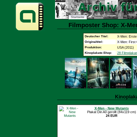
Startseite
Filmposter Shop: X-Men
Deutscher Titel:
X-Men: Erste
Originaltitel:
X-Men: First
Produktion:
USA (2011)
Kinoplakate-Shop:
28 Filmplakat
Kinoplak
X-Men - New Mutants
Plakat Din A0 gerollt (84x119 cm)
24 EUR