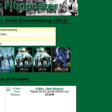
: Erste Entscheidung (2011)
 Entscheidung
 Class
e
ate.de-Produkte
X-Men - New Mutants
Plakat Din A1 gerollt (60x84 cm)
14 EUR