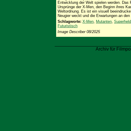
Entwicklung der Welt spielen werden. Das P
Ursprünge der X-Men, den Beginn ihres Ka
Weltordnung. Es ist ein visuell beeindruc
Neugier weckt und die Erwartungen an den F
Schlagworte:
X-Men
,
Mutanten
,
Superhel
Futuristisch
Image Describer 08/2025
Archiv für Filmpo