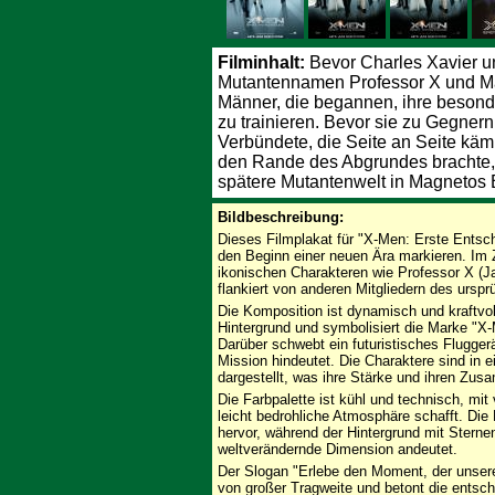
Filminhalt:
Bevor Charles Xavier u
Mutantennamen Professor X und M
Männer, die begannen, ihre besond
zu trainieren. Bevor sie zu Gegner
Verbündete, die Seite an Seite käm
den Rande des Abgrundes brachte, ri
spätere Mutantenwelt in Magnetos 
Bildbeschreibung:
Dieses Filmplakat für "X-Men: Erste Entsc
den Beginn einer neuen Ära markieren. Im 
ikonischen Charakteren wie Professor X 
flankiert von anderen Mitgliedern des urs
Die Komposition ist dynamisch und kraftvoll
Hintergrund und symbolisiert die Marke "X-
Darüber schwebt ein futuristisches Flugger
Mission hindeutet. Die Charaktere sind in 
dargestellt, was ihre Stärke und ihren Zusa
Die Farbpalette ist kühl und technisch, mit
leicht bedrohliche Atmosphäre schafft. Die
hervor, während der Hintergrund mit Stern
weltverändernde Dimension andeutet.
Der Slogan "Erlebe den Moment, der unsere
von großer Tragweite und betont die entsch