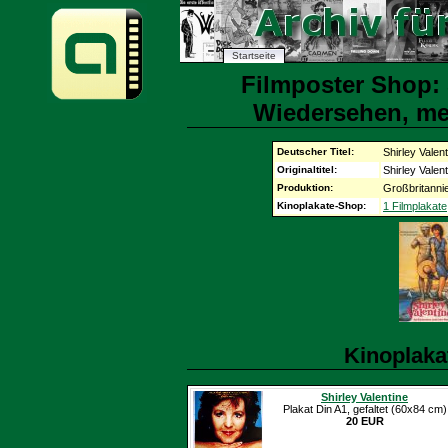
Startseite
Filmposter Shop: S
Wiedersehen, mei
Deutscher Titel:
Shirley Valen
Originaltitel:
Shirley Valen
Produktion:
Großbritanni
Kinoplakate-Shop:
1 Filmplakate
Kinoplaka
Shirley Valentine
Plakat Din A1, gefaltet (60x84 cm)
20 EUR