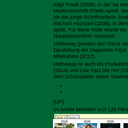
trägt Prada
(2006), in der sie ein
Modezeitschrift-Chefin spielt, d
sie die junge Schriftstellerin Ja
Rachels Hochzeit
(2008), in dem
spielt. Für diese Rolle wurde sie
Hauptdarstellerin nominiert.
Hathaway gewann den Oscar als b
Darstellung der tragischen Figur
Misérables
(2012).
Hathaway ist auch als Produzent
(2014) und
Live Fast Die Hot
(201
dem Schauspieler Adam Shulman 
Wikipedia
IMDB
[GP]
Im Archiv befinden sich 125 Fi
Seite 1
Seite 2
2026
2026
2026