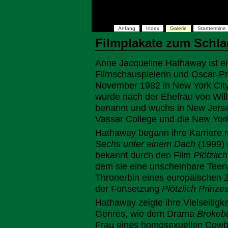
Anfang
Index
Galerie
Starttermine
Filmplakate zum Schl
Anne Jacqueline Hathaway ist e
Filmschauspielerin und Oscar-Pre
November 1982 in New York City
wurde nach der Ehefrau von Wil
benannt und wuchs in New Jerse
Vassar College und die New York
Hathaway begann ihre Karriere m
Sechs unter einem Dach
(1999) 
bekannt durch den Film
Plötzlic
dem sie eine unscheinbare Teenage
Thronerbin eines europäischen Zw
der Fortsetzung
Plötzlich Prinze
Hathaway zeigte ihre Vielseitigk
Genres, wie dem Drama
Brokeb
Frau eines homosexuellen Cowb