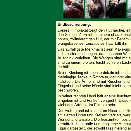
Bildbeschreibung:
Dieses Filmplakat zeigt den Hutmacher, ein
den Spiegeln". Er ist in seinem charakterist
hohen, zylinderartigen Hut, der mit Federn 
orangefarbenes, zerzaustes Haar fällt ihm 
Das auffälligste Merkmal ist sein Make-up:
Lidschatten und langen, dramatischen Wimp
Ausdruck verleihen. Die Wangen sind mit e
sind zu einem breiten, leicht schiefen Läc
enthüllt.
Seine Kleidung ist ebenso detailreich und c
mehrlagige Jacke in Rotbraun, darunter ei
Halstuch. Die Ärmel sind mit Rüschen und S
Fingerhut und seine Hände sind leicht nac
beschwören.
In seiner rechten Hand hält er eine leucht
umgeben ist und Funken versprüht. Diese K
wichtiges Artefakt im Film zu sein.
Der Hintergrund ist in sanften Rosa- und R
stilisierten Uhren und Kreisen verziert, wa
Wunderland anspielt. Die Gesamtkompositi
vermittelt die skurrile und magische Atmos
Figur dargestellt, die sowohl faszinierend a