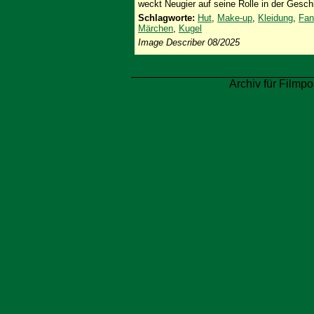
weckt Neugier auf seine Rolle in der Gesch
Schlagworte:
Hut
,
Make-up
,
Kleidung
,
Fan
Märchen
,
Kugel
Image Describer 08/2025
Archiv für Filmpo