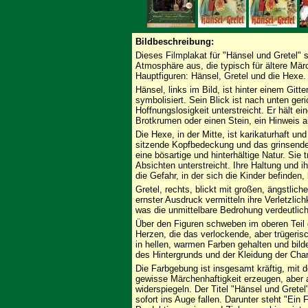
Bildbeschreibung:
Dieses Filmplakat für "Hänsel und Gretel" s
Atmosphäre aus, die typisch für ältere Mär
Hauptfiguren: Hänsel, Gretel und die Hexe.
Hänsel, links im Bild, ist hinter einem Gi
symbolisiert. Sein Blick ist nach unten ger
Hoffnungslosigkeit unterstreicht. Er hält 
Brotkrumen oder einen Stein, ein Hinweis
Die Hexe, in der Mitte, ist karikaturhaft und 
sitzende Kopfbedeckung und das grinsende
eine bösartige und hinterhältige Natur. Sie
Absichten unterstreicht. Ihre Haltung und i
die Gefahr, in der sich die Kinder befinden, 
Gretel, rechts, blickt mit großen, ängstlic
ernster Ausdruck vermitteln ihre Verletzlic
was die unmittelbare Bedrohung verdeutlich
Über den Figuren schweben im oberen Teil 
Herzen, die das verlockende, aber trügeri
in hellen, warmen Farben gehalten und bild
des Hintergrunds und der Kleidung der Char
Die Farbgebung ist insgesamt kräftig, mit 
gewisse Märchenhaftigkeit erzeugen, aber
widerspiegeln. Der Titel "Hänsel und Gretel
sofort ins Auge fallen. Darunter steht "Ein 