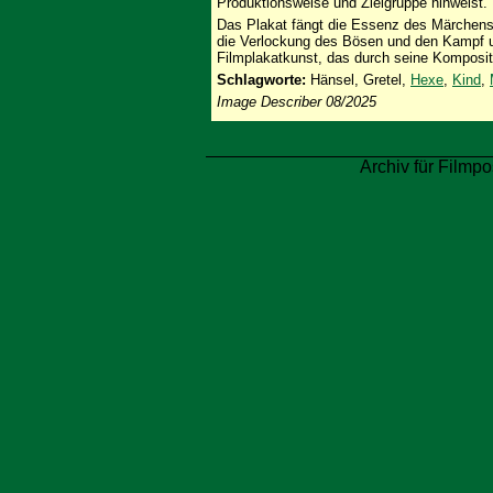
Produktionsweise und Zielgruppe hinweist.
Das Plakat fängt die Essenz des Märchens 
die Verlockung des Bösen und den Kampf um
Filmplakatkunst, das durch seine Kompositi
Schlagworte:
Hänsel, Gretel,
Hexe
,
Kind
,
Image Describer 08/2025
Archiv für Filmpo