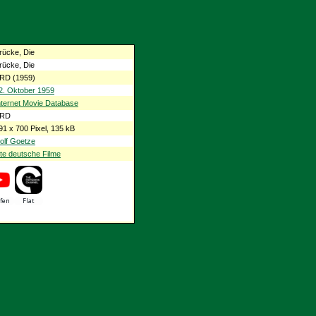
rücke, Die
rücke, Die
RD (1959)
2. Oktober 1959
nternet Movie Database
RD
91 x 700 Pixel, 135 kB
olf Goetze
te deutsche Filme