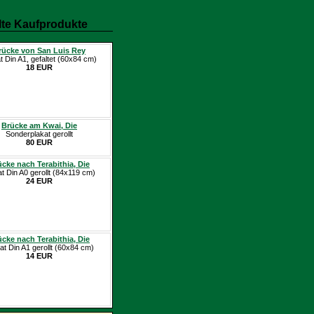
te Kaufprodukte
rücke von San Luis Rey
t Din A1, gefaltet (60x84 cm)
18 EUR
Brücke am Kwai, Die
Sonderplakat gerollt
80 EUR
cke nach Terabithia, Die
at Din A0 gerollt (84x119 cm)
24 EUR
cke nach Terabithia, Die
at Din A1 gerollt (60x84 cm)
14 EUR