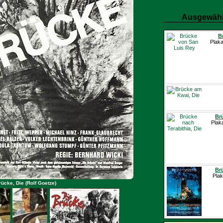
Ausgewähl
B
Plaka
Brü
Plak
Brü
Plak
rücke, Die (Rolf Goetze)