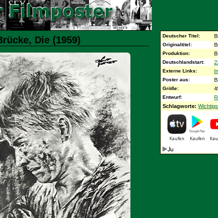
Deutscher Titel:
B
Brücke, Die (1959)
Originaltitel:
B
Produktion:
B
Deutschlandstart:
2
Externe Links:
I
Poster aus:
B
Größe:
4
Entwurf:
R
Schlagworte:
Wichtigs