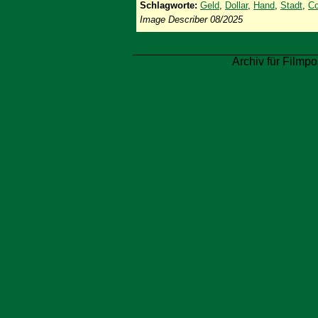
Schlagworte:
Geld
,
Dollar
,
Hand
,
Stadt
,
Co
Image Describer 08/2025
Archiv für Filmpo