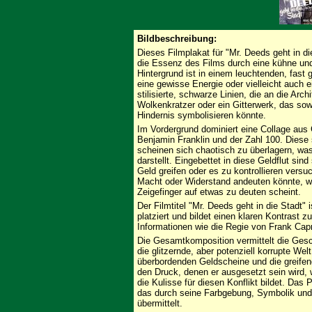
Bildbeschreibung:
Dieses Filmplakat für "Mr. Deeds geht in di
die Essenz des Films durch eine kühne und
Hintergrund ist in einem leuchtenden, fast g
eine gewisse Energie oder vielleicht auch 
stilisierte, schwarze Linien, die an die Arc
Wolkenkratzer oder ein Gitterwerk, das sow
Hindernis symbolisieren könnte.
Im Vordergrund dominiert eine Collage aus
Benjamin Franklin und der Zahl 100. Diese 
scheinen sich chaotisch zu überlagern, w
darstellt. Eingebettet in diese Geldflut si
Geld greifen oder es zu kontrollieren versu
Macht oder Widerstand andeuten könnte, w
Zeigefinger auf etwas zu deuten scheint.
Der Filmtitel "Mr. Deeds geht in die Stadt"
platziert und bildet einen klaren Kontrast 
Informationen wie die Regie von Frank Cap
Die Gesamtkomposition vermittelt die Gesc
die glitzernde, aber potenziell korrupte Wel
überbordenden Geldscheine und die greife
den Druck, denen er ausgesetzt sein wird, 
die Kulisse für diesen Konflikt bildet. Das 
das durch seine Farbgebung, Symbolik und 
übermittelt.