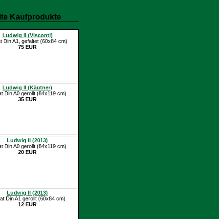
te Kaufprodukte
Ludwig II (Visconti)
t Din A1, gefaltet (60x84 cm)
75 EUR
Ludwig II (Käutner)
at Din A0 gerollt (84x119 cm)
35 EUR
Ludwig II (2013)
at Din A0 gerollt (84x119 cm)
20 EUR
Ludwig II (2013)
at Din A1 gerollt (60x84 cm)
12 EUR