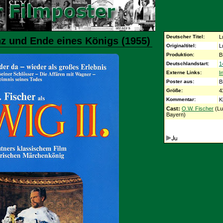
Deutscher Titel:
L
nz und Ende eines Königs (1955)
Originaltitel:
L
Produktion:
B
Deutschlandstart:
1
Externe Links:
I
Poster aus:
B
Größe:
4
Kommentar:
K
Cast:
O.W. Fischer
(Lu
Bayern)