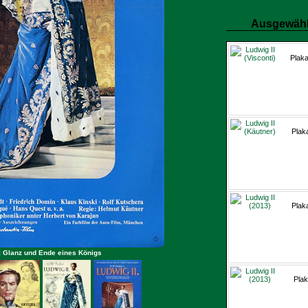
Ausgewähl
Plaka
Plak
Plak
I: Glanz und Ende eines Königs
Plak