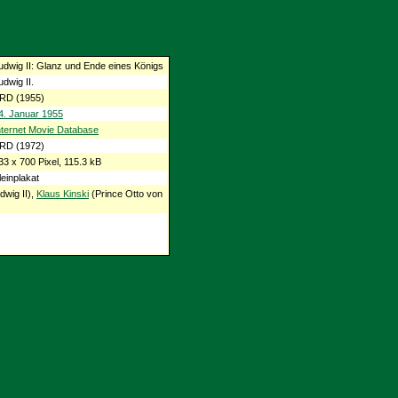
udwig II: Glanz und Ende eines Königs
udwig II.
RD (1955)
4. Januar 1955
nternet Movie Database
RD (1972)
33 x 700 Pixel, 115.3 kB
leinplakat
dwig II),
Klaus Kinski
(Prince Otto von