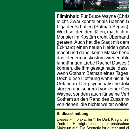
Filminhalt:
Für Bruce Wayne (Christ
leicht. Zwar konnte er als Batman 
Liga der Schatten (Batman Begins)
Wechsel der Identitäten, macht ih
Monster im Kostüm droht Überhand
geraten. Auch hat die Stadt mit de
Eckhard) einen neuen Helden gewo
macht und dabei keine Maske benö
das Fledermauskostüm wieder ableg
langjährigen Liebe Rachel Dawes 
können, die ihm gesagt hatte, dass
wenn Gotham Batman eines Tages n
Doch diese Hoffnung währt nicht la
Gefahr an: Der psychopatische Joke
stürzen und schreckt vor keiner Gew
Wayne, sondern auch für seine Ver
Gotham an den Rand des Zusammenb
von denen, die nichts weiter wollen
Bildbeschreibung:
Dieses Filmplakat für "The Dark Knight" zei
Zentrum. Er trägt seinen charakteristischen
Make-up auf. Die Szenerie ist düster und 