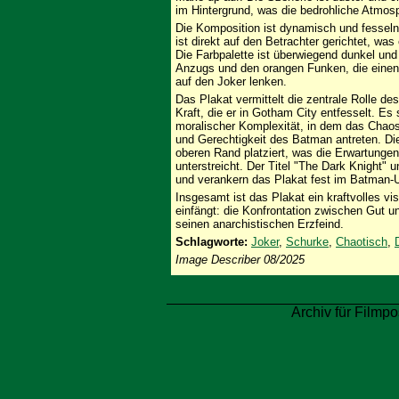
im Hintergrund, was die bedrohliche Atmosp
Die Komposition ist dynamisch und fesselnd.
ist direkt auf den Betrachter gerichtet, wa
Die Farbpalette ist überwiegend dunkel un
Anzugs und den orangen Funken, die einen
auf den Joker lenken.
Das Plakat vermittelt die zentrale Rolle de
Kraft, die er in Gotham City entfesselt. Es
moralischer Komplexität, in dem das Chao
und Gerechtigkeit des Batman antreten. Di
oberen Rand platziert, was die Erwartungen
unterstreicht. Der Titel "The Dark Knight" u
und verankern das Plakat fest im Batman-
Insgesamt ist das Plakat ein kraftvolles v
einfängt: die Konfrontation zwischen Gut u
seinen anarchistischen Erzfeind.
Schlagworte:
Joker
,
Schurke
,
Chaotisch
,
Image Describer 08/2025
Archiv für Filmpo