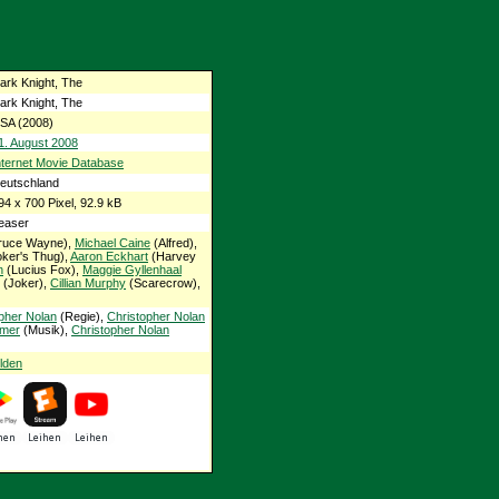
ark Knight, The
ark Knight, The
SA (2008)
1. August 2008
nternet Movie Database
eutschland
94 x 700 Pixel, 92.9 kB
easer
ruce Wayne),
Michael Caine
(Alfred),
ker's Thug),
Aaron Eckhart
(Harvey
n
(Lucius Fox),
Maggie Gyllenhaal
(Joker),
Cillian Murphy
(Scarecrow),
pher Nolan
(Regie),
Christopher Nolan
mer
(Musik),
Christopher Nolan
lden