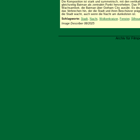
Die Komposition ist stark und symmetrisch, mit den vertikale
gleichzeitig Batman als zentralen Punkt hervorheben. Das P
Wachsamkeit, die Batman über Gotham City ausübt. Es deu
das Verbrechen hin, der die Stadt und ihren Beschützer prägen
die Stadt wacht, auch wenn die Nacht am dunkelsten ist.
Schlagworte:
Stadt
,
Nacht
,
Wolkenkratzer
,
Fenster
,
Silhou
Image Describer 08/2025
Archiv für Filmp