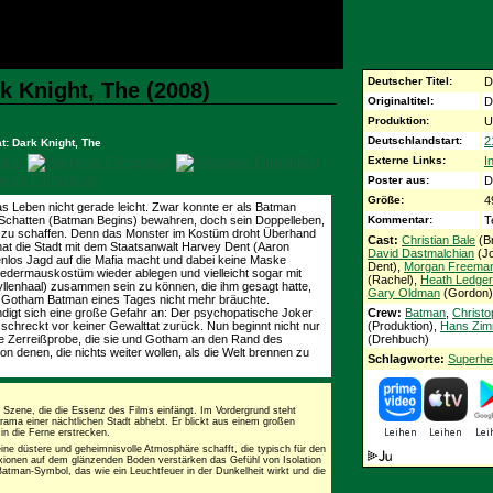
Deutscher Titel:
D
k Knight, The (2008)
Originaltitel:
D
Produktion:
U
Deutschlandstart:
2
t: Dark Knight, The
Externe Links:
I
Poster aus:
D
Größe:
4
as Leben nicht gerade leicht. Zwar konnte er als Batman
Kommentar:
T
 Schatten (Batman Begins) bewahren, doch sein Doppelleben,
 zu schaffen. Denn das Monster im Kostüm droht Überhand
Cast:
Christian Bale
(B
hat die Stadt mit dem Staatsanwalt Harvey Dent (Aaron
David Dastmalchian
(Jo
los Jagd auf die Mafia macht und dabei keine Maske
Dent),
Morgan Freema
edermauskostüm wieder ablegen und vielleicht sogar mit
(Rachel),
Heath Ledger
llenhaal) zusammen sein zu können, die ihm gesagt hatte,
Gary Oldman
(Gordon)
n Gotham Batman eines Tages nicht mehr bräuchte.
Crew:
Batman
,
Christo
ndigt sich eine große Gefahr an: Der psychopatische Joker
(Produktion),
Hans Zim
 schreckt vor keiner Gewalttat zurück. Nun beginnt nicht nur
(Drehbuch)
ne Zerreißprobe, die sie und Gotham an den Rand des
n denen, die nichts weiter wollen, als die Welt brennen zu
Schlagworte:
Superhe
e Szene, die die Essenz des Films einfängt. Im Vordergrund steht
rama einer nächtlichen Stadt abhebt. Er blickt aus einem großen
in die Ferne erstrecken.
ine düstere und geheimnisvolle Atmosphäre schafft, die typisch für den
lexionen auf dem glänzenden Boden verstärken das Gefühl von Isolation
Batman-Symbol, das wie ein Leuchtfeuer in der Dunkelheit wirkt und die