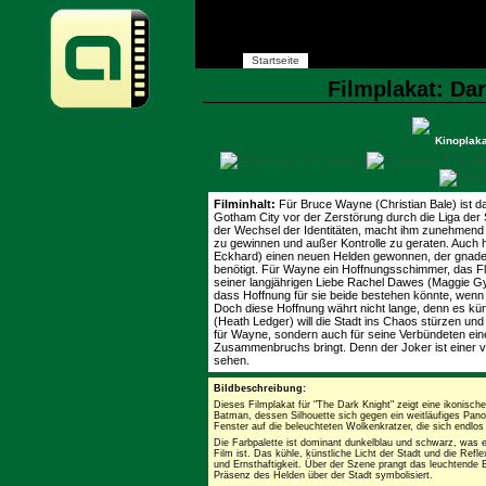
Startseite
Filmplakat: Dar
Kinoplaka
Filminhalt:
Für Bruce Wayne (Christian Bale) ist d
Gotham City vor der Zerstörung durch die Liga der
der Wechsel der Identitäten, macht ihm zunehmend
zu gewinnen und außer Kontrolle zu geraten. Auch 
Eckhard) einen neuen Helden gewonnen, der gnaden
benötigt. Für Wayne ein Hoffnungsschimmer, das Fl
seiner langjährigen Liebe Rachel Dawes (Maggie Gy
dass Hoffnung für sie beide bestehen könnte, wen
Doch diese Hoffnung währt nicht lange, denn es kü
(Heath Ledger) will die Stadt ins Chaos stürzen und
für Wayne, sondern auch für seine Verbündeten ei
Zusammenbruchs bringt. Denn der Joker ist einer vo
sehen.
Bildbeschreibung:
Dieses Filmplakat für "The Dark Knight" zeigt eine ikonisch
Batman, dessen Silhouette sich gegen ein weitläufiges Pano
Fenster auf die beleuchteten Wolkenkratzer, die sich endlos 
Die Farbpalette ist dominant dunkelblau und schwarz, was e
Film ist. Das kühle, künstliche Licht der Stadt und die Ref
und Ernsthaftigkeit. Über der Szene prangt das leuchtende 
Präsenz des Helden über der Stadt symbolisiert.