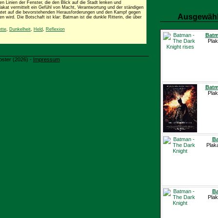
n Linien der Fenster, die den Blick auf die Stadt lenken und
lakat vermittelt ein Gefühl von Macht, Verantwortung und der ständigen
tet auf die bevorstehenden Herausforderungen und den Kampf gegen
Ausgewähl
 wird. Die Botschaft ist klar: Batman ist die dunkle Ritterin, die über
ette
,
Dunkelheit
,
Held
,
Reflexion
Batm
Plak
oster (2026) -
Impressum
Batm
Plak
Ba
Plak
Ba
Plak