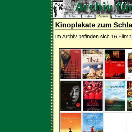
Anfang
Index
Galerie
Starttermine
Kinoplakate zum Schl
Im Archiv befinden sich 16 Fil