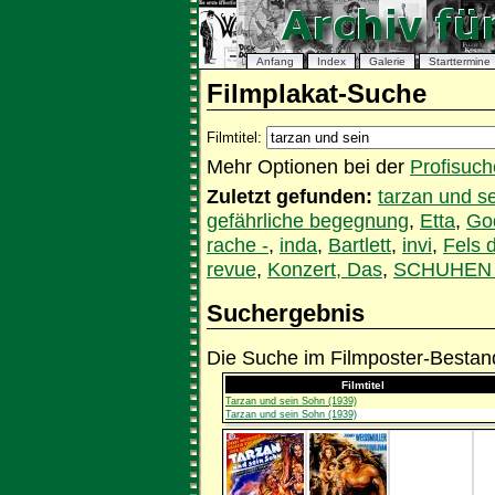
Anfang
Index
Galerie
Starttermine
Filmplakat-Suche
Filmtitel:
Mehr Optionen bei der
Profisuch
Zuletzt gefunden:
tarzan und s
gefährliche begegnung
,
Etta
,
Go
rache -
,
inda
,
Bartlett
,
invi
,
Fels 
revue
,
Konzert, Das
,
SCHUHEN
Suchergebnis
Die Suche im Filmposter-Bestand
Filmtitel
Tarzan und sein Sohn (1939)
Tarzan und sein Sohn (1939)