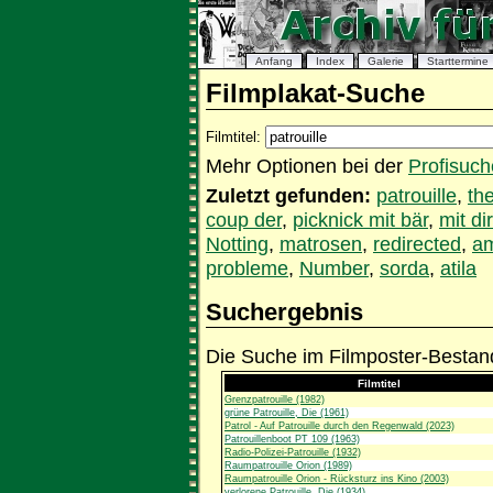
Anfang
Index
Galerie
Starttermine
Filmplakat-Suche
Filmtitel:
Mehr Optionen bei der
Profisuch
Zuletzt gefunden:
patrouille
,
th
coup der
,
picknick mit bär
,
mit dir
Notting
,
matrosen
,
redirected
,
a
probleme
,
Number
,
sorda
,
atila
Suchergebnis
Die Suche im Filmposter-Bestand
Filmtitel
Grenzpatrouille (1982)
grüne Patrouille, Die (1961)
Patrol - Auf Patrouille durch den Regenwald (2023)
Patrouillenboot PT 109 (1963)
Radio-Polizei-Patrouille (1932)
Raumpatrouille Orion (1989)
Raumpatrouille Orion - Rücksturz ins Kino (2003)
verlorene Patrouille, Die (1934)