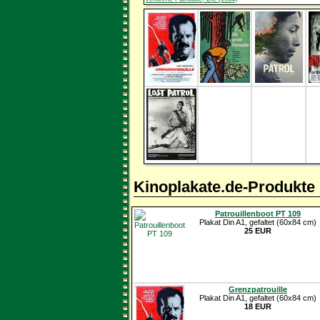
Kinoplakate.de-Produkte
Patrouillenboot PT 109
Plakat Din A1, gefaltet (60x84 cm)
25 EUR
Grenzpatrouille
Plakat Din A1, gefaltet (60x84 cm)
18 EUR