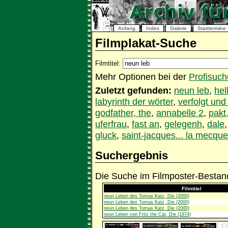
Anfang
Index
Galerie
Starttermine
Filmplakat-Suche
Filmtitel:
Mehr Optionen bei der
Profisuch
Zuletzt gefunden:
neun leb
,
hell
labyrinth der wörter
,
verfolgt und
godfather, the
,
annabelle 2
,
pakt
uferfrau
,
fast an
,
gelegenh
,
dale
gluck
,
saint-jacques... la mecque
Suchergebnis
Die Suche im Filmposter-Bestand
Filmtitel
neun Leben des Tomas Katz, Die (2000)
neun Leben des Tomas Katz, Die (2000)
neun Leben des Tomas Katz, Die (2000)
neun Leben von Fritz the Cat, Die (1974)