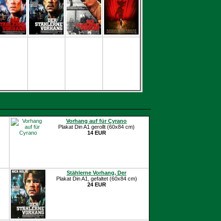
Vorhang auf für Cyrano
Plakat Din A1 gerollt (60x84 cm)
14 EUR
Stählerne Vorhang, Der
Plakat Din A1, gefaltet (60x84 cm)
24 EUR