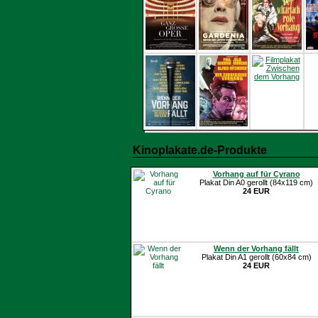
Kinoplakate.de-Produkte
Vorhang auf für Cyrano
Plakat Din A0 gerollt (84x119 cm)
24 EUR
Wenn der Vorhang fällt
Plakat Din A1 gerollt (60x84 cm)
24 EUR