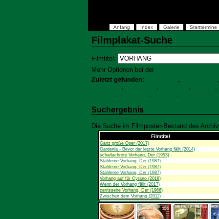
Anfang
Index
Galerie
Starttermine
Filmplakat-Suche
Filmtitel:
Mehr Optionen bei der
Profisuche
Zuletzt gefunden:
VORHANG
,
endlich fertig
seekönigin
,
el capitano
,
Next level
,
vorurteil
,
RAMBO
,
BlackBerry
,
wahrheit
,
große Stille, 
Suchergebnis
Die Suche im Filmposter-Bestand des Archivs
Filmtitel
Ganz große Oper (2017)
Gardenia - Bevor der letzte Vorhang fällt (2014)
scharlachrote Vorhang, Der (1953)
Stählerne Vorhang, Der (1987)
Stählerne Vorhang, Der (1987)
Stählerne Vorhang, Der (1987)
Vorhang auf für Cyrano (2018)
Wenn der Vorhang fällt (2017)
zerrissene Vorhang, Der (1966)
Zwischen dem Vorhang (2011)