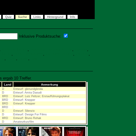
Quiz
Suche
Links
Hintergrund
Info
Inklusive Produktsuche:
,
tödliche freund
,
Veronika Decides to Die
,
klapper
,
Naruto
,
code: unbekannt
,
fair wind to java
,
tot oder
,
Die
,
Stahl
,
pirate
,
hasi
 ergab 10 Treffer.
Land
Anmerkung
D
Entwurf: glenundglenda
D
Entwurf: Amira Daoudi
BRD
Entwurf: Lutz Peltzer; Erstaufführungsplakat
BRD
Entwurf: Knepper
BRD
Entwurf: Knepper
BRD
D
Entwurf: Silenzio
D
Entwurf: Design For Films
BRD
Entwurf: Bruno Rehak
D
Amateurkurzfilm