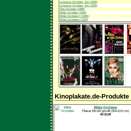
schwarze Orchidee, Die (1958)
schwarze Orchidee, Die (1958)
Villa Orchidee (1988)
Wilde Orchidee (1990)
Wilde Orchidee II (1991)
Wilde Orchideen (1929)
Kinoplakate.de-Produkte
Wilde Orchidee
Plakat Din A0 gerollt (84x119 cm)
40 EUR