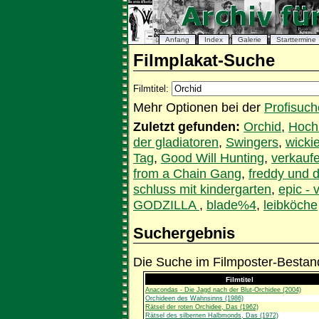
Anfang
Index
Galerie
Starttermine
Filmplakat-Suche
Filmtitel:
Mehr Optionen bei der
Profisuch
Zuletzt gefunden:
Orchid
,
Hoch
der gladiatoren
,
Swingers
,
wicki
Tag
,
Good Will Hunting
,
verkauf
from a Chain Gang
,
freddy und d
schluss mit kindergarten
,
epic - 
GODZILLA
,
blade%4
,
leibköche
Suchergebnis
Die Suche im Filmposter-Bestand
Filmtitel
Anacondas - Die Jagd nach der Blut-Orchidee (2004)
Orchideen des Wahnsinns (1986)
Rätsel der roten Orchidee, Das (1962)
Rätsel des silbernen Halbmonds, Das (1972)