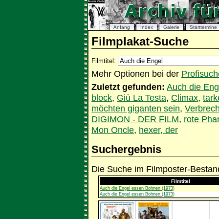
Anfang
Index
Galerie
Starttermine
Filmplakat-Suche
Filmtitel:
Mehr Optionen bei der
Profisuch
Zuletzt gefunden:
Auch die Eng
block
,
Giù La Testa
,
Climax
,
tar
möchten giganten sein
,
Verbrech
DIGIMON - DER FILM
,
rote Pha
Mon Oncle
,
hexer, der
Suchergebnis
Die Suche im Filmposter-Bestand
Filmtitel
Auch die Engel essen Bohnen (1973)
Auch die Engel essen Bohnen (1973)