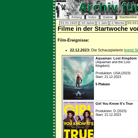
Anfang
Index
Galerie
Starttermine
01.01.1920
-10 Jahre
-1 Jahr
-1 Woche
21.12.
Filme in der Startwoche v
Film-Ereignisse:
22.12.2023:
Die Schauspielerin
Ingrid S
Aquaman: Lost Kingdom
(Aquaman and the Lost
Kingdom)
Produktion: USA (2023)
Start: 21.12.2023
5 Plakate
Girl You Know It's True
Produktion: D (2023)
Start: 21.12.2023