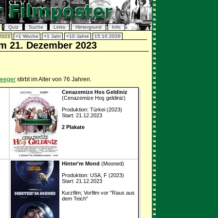
Quiz
Suche
Links
Hintergrund
Info
2023
+1 Woche
+1 Jahr
+10 Jahre
15.10.2026
om 21. Dezember 2023
teeger
stirbt im Alter von 76 Jahren.
Cenazemize Hos Geldiniz
(Cenazemize Hoş geldiniz)
Produktion: Türkei (2023)
Start: 21.12.2023
2 Plakate
Hinter'm Mond
(Mooned)
Produktion: USA, F (2023)
Start: 21.12.2023
Kurzfilm; Vorfilm vor "Raus aus
dem Teich"