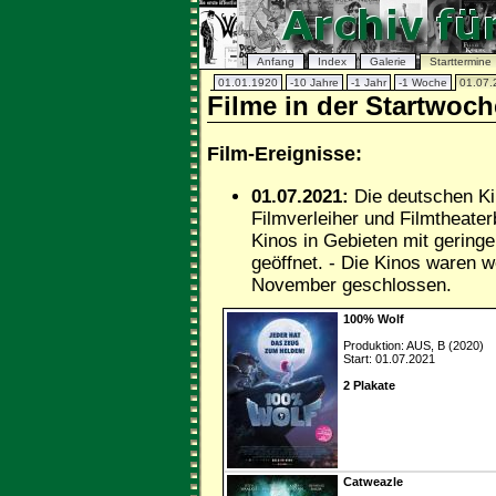
Anfang
Index
Galerie
Starttermine
01.01.1920
-10 Jahre
-1 Jahr
-1 Woche
01.07.
Filme in der Startwoch
Film-Ereignisse:
01.07.2021:
Die deutschen Kin
Filmverleiher und Filmtheater
Kinos in Gebieten mit geringe
geöffnet. - Die Kinos waren 
November geschlossen.
100% Wolf
Produktion: AUS, B (2020)
Start: 01.07.2021
2 Plakate
Catweazle