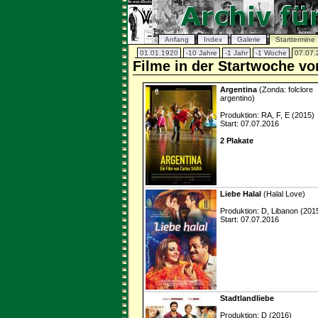
Anfang
Index
Galerie
Starttermine
01.01.1920
-10 Jahre
-1 Jahr
-1 Woche
07.07.
Filme in der Startwoche vo
Argentina
(Zonda: folclore
argentino)
Produktion: RA, F, E (2015)
Start: 07.07.2016
2 Plakate
Liebe Halal
(Halal Love)
Produktion: D, Libanon (201
Start: 07.07.2016
Stadtlandliebe
Produktion: D (2016)