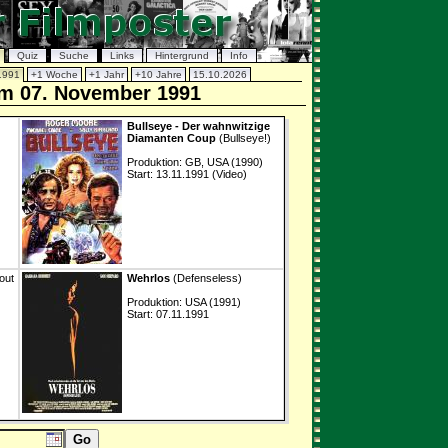
Quiz
Suche
Links
Hintergrund
Info
1991
+1 Woche
+1 Jahr
+10 Jahre
15.10.2026
om 07. November 1991
Bullseye - Der wahnwitzige
Diamanten Coup
(Bullseye!)
Produktion: GB, USA (1990)
Start: 13.11.1991 (Video)
out
Wehrlos
(Defenseless)
Produktion: USA (1991)
Start: 07.11.1991
Go