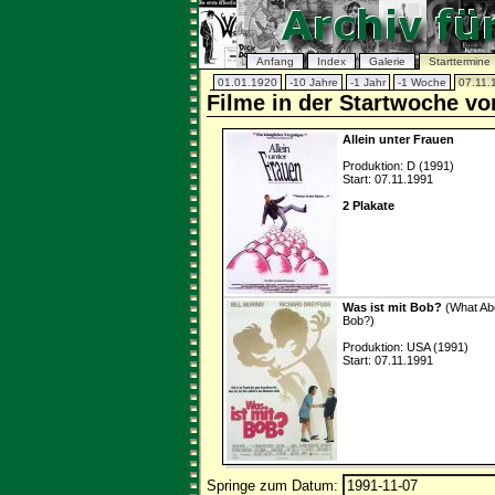
Anfang
Index
Galerie
Starttermine
01.01.1920
-10 Jahre
-1 Jahr
-1 Woche
07.11.
Filme in der Startwoche v
Allein unter Frauen
Produktion: D (1991)
Start: 07.11.1991
2 Plakate
Was ist mit Bob?
(What Ab
Bob?)
Produktion: USA (1991)
Start: 07.11.1991
Springe zum Datum: