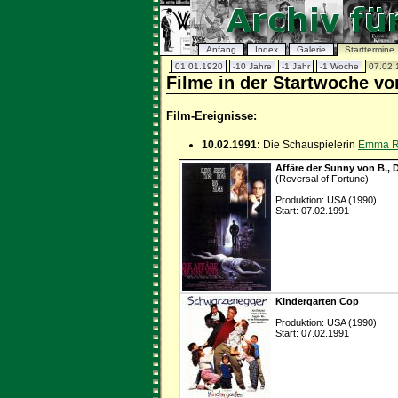
Anfang
Index
Galerie
Starttermine
01.01.1920
-10 Jahre
-1 Jahr
-1 Woche
07.02.
Filme in der Startwoche vo
Film-Ereignisse:
10.02.1991:
Die Schauspielerin
Emma R
Affäre der Sunny von B., 
(Reversal of Fortune)
Produktion: USA (1990)
Start: 07.02.1991
Kindergarten Cop
Produktion: USA (1990)
Start: 07.02.1991