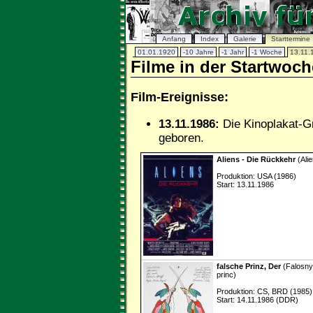
Anfang
Index
Galerie
Starttermine
01.01.1920
-10 Jahre
-1 Jahr
-1 Woche
13.11.
Filme in der Startwoc
Film-Ereignisse:
13.11.1986:
Die Kinoplakat-Gr
geboren.
Aliens - Die Rückkehr
(Alie
Produktion: USA (1986)
Start: 13.11.1986
falsche Prinz, Der
(Falosny
princ)
Produktion: CS, BRD (1985)
Start: 14.11.1986 (DDR)