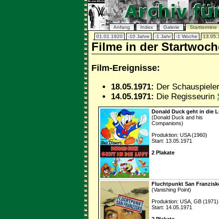
Anfang
Index
Galerie
Starttermine
01.01.1920
-10 Jahre
-1 Jahr
-1 Woche
13.05.
Filme in der Startwoch
Film-Ereignisse:
18.05.1971:
Der Schauspiele
14.05.1971:
Die Regisseurin
Donald Duck geht in die L
(Donald Duck and his
Companions)
Produktion: USA (1960)
Start: 13.05.1971
2 Plakate
Fluchtpunkt San Franzisk
(Vanishing Point)
Produktion: USA, GB (1971)
Start: 14.05.1971
2 Plakate