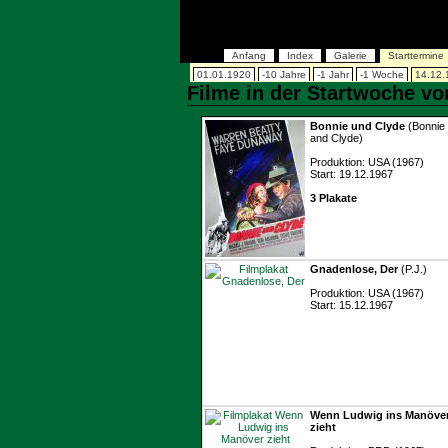
Anfang
Index
Galerie
Starttermine
01.01.1920
-10 Jahre
-1 Jahr
-1 Woche
14.12.
Filme in der Startwoche v
Bonnie und Clyde
(Bonnie
and Clyde)
Produktion: USA (1967)
Start: 19.12.1967
3 Plakate
Gnadenlose, Der
(P.J.)
Produktion: USA (1967)
Start: 15.12.1967
Wenn Ludwig ins Manöve
zieht