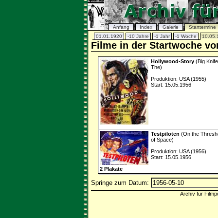
Anfang
Index
Galerie
Starttermine
01.01.1920
-10 Jahre
-1 Jahr
-1 Woche
10.05.
Filme in der Startwoche vo
Hollywood-Story
(Big Knife
The)
Produktion: USA (1955)
Start: 15.05.1956
Testpiloten
(On the Thresh
of Space)
Produktion: USA (1956)
Start: 15.05.1956
2 Plakate
Springe zum Datum:
Archiv für Filmp