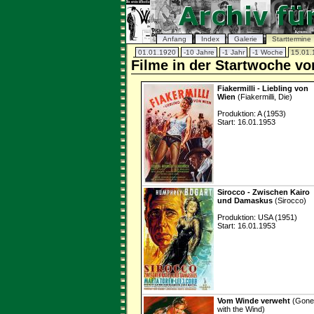
Anfang
Index
Galerie
Starttermine
01.01.1920
-10 Jahre
-1 Jahr
-1 Woche
15.01.
Filme in der Startwoche vo
Fiakermilli - Liebling von
Wien
(Fiakermilli, Die)
Produktion: A (1953)
Start: 16.01.1953
Sirocco - Zwischen Kairo
und Damaskus
(Sirocco)
Produktion: USA (1951)
Start: 16.01.1953
Vom Winde verweht
(Gone
with the Wind)