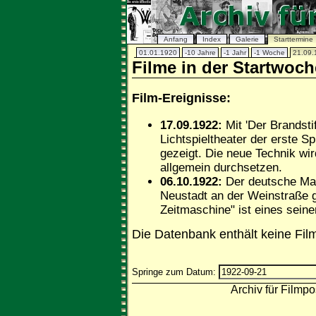
Anfang
Index
Galerie
Starttermine
01.01.1920
-10 Jahre
-1 Jahr
-1 Woche
21.09.
Filme in der Startwoc
Film-Ereignisse:
17.09.1922:
Mit 'Der Brandstif
Lichtspieltheater der erste Sp
gezeigt. Die neue Technik wir
allgemein durchsetzen.
06.10.1922:
Der deutsche Maler
Neustadt an der Weinstraße g
Zeitmaschine" ist eines sein
Die Datenbank enthält keine Fil
Springe zum Datum:
Archiv für Filmpo