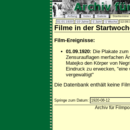
Anfang
Index
Galerie
Starttermine
01.01.1920
-10 Jahre
-1 Jahr
-1 Woche
12.08.
Filme in der Startwoc
Film-Ereignisse:
01.09.1920:
Die Plakate zum 
Zensurauflagen merfachen Än
Matejko den Körper von Negri
Eindruck zu erwecken, "eine
vergewaltigt"
Die Datenbank enthält keine Fil
Springe zum Datum:
Archiv für Filmpo