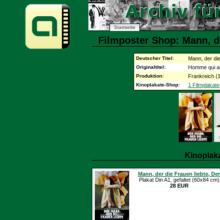
Startseite
Filmposter Shop: Mann, de
Deutscher Titel:
Mann, der die
Originaltitel:
Homme qui ai
Produktion:
Frankreich (
Kinoplakate-Shop:
1 Filmplakate
Kinoplak
Mann, der die Frauen liebte, Der
Plakat Din A1, gefaltet (60x84 cm)
28 EUR