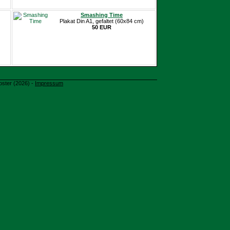
Smashing Time
Plakat Din A1, gefaltet (60x84 cm)
50 EUR
oster (2026) -
Impressum