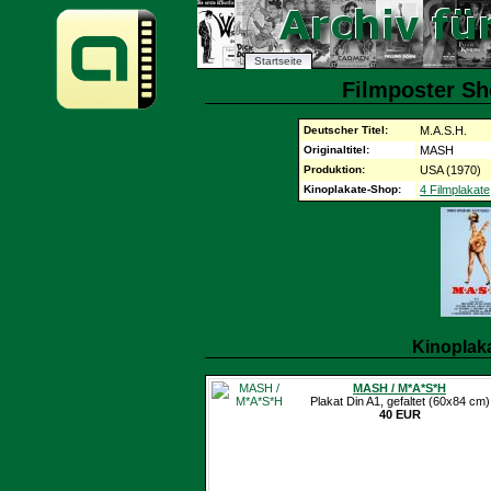
Startseite
Filmposter Sh
Deutscher Titel:
M.A.S.H.
Originaltitel:
MASH
Produktion:
USA (1970)
Kinoplakate-Shop:
4 Filmplakate
Kinoplak
MASH / M*A*S*H
Plakat Din A1, gefaltet (60x84 cm)
40 EUR