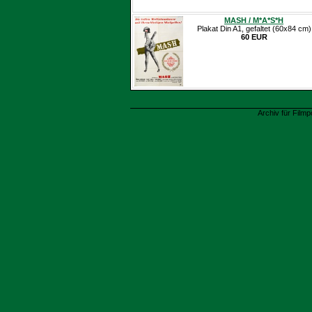
MASH / M*A*S*H
Plakat Din A1, gefaltet (60x84 cm)
60 EUR
Archiv für Filmp