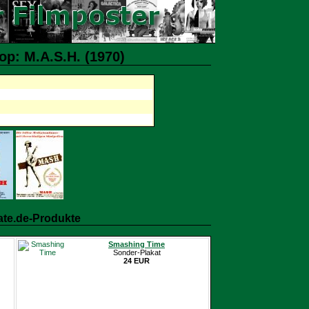
op: M.A.S.H. (1970)
ate.de-Produkte
Smashing Time
Sonder-Plakat
24 EUR